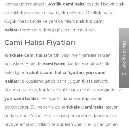
akınına uğramaktadır.
Akrilik cami halısı
çeşitleri ise yine şık
ve kaliteli yönleriyle dikkati çekmektedir. Özellikle daha
küçük mescitlerde ve yeni camilerde
akrilik cami
halıları
tercihine gidildiği gözlemlenmektedir.
Cami Halısı Fiyatları
Teklif Formu
Kırıkkale cami halısı
tercihi yapılırken kafalara takılan
hususlardan biri de
cami halısı
fiyatları olmaktadır. İlk
bakıldığında
akrilik cami halısı fiyatları
,
yün cami
halıları
ile kıyaslandığında daha uygun fiyata sahiptir.
Kullanım süreleri, konfor ve kalite göz önüne alındığında ise
yün cami halıları
her açıdan daha avantajlı olarak
görülecektir. Bu nedenle de
Kırıkkale Cami halısı
arayan
herkes, önce Yüner Halı uzman personeline danışmalı ve
tavsiye almalıdır. Yılların tecrübesi Yüner Halı, sizler için en