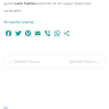
güzel
cami halıları
üretecek ve en uygun fiyata size
sunacaktır.
Bu sayfayı paylaş:
Facebook
Twitter
Pinterest
Email
Viber
WhatsApp
Paylaş
←
Önceki Konu
Sonraki Konu
→