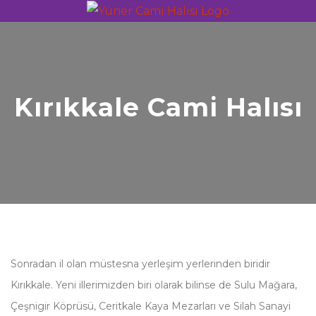
Kırıkkale Cami Halısı
Sonradan il olan müstesna yerleşim yerlerinden biridir
Kırıkkale. Yeni illerimizden biri olarak bilinse de Sulu Mağara,
Çeşnigir Köprüsü, Ceritkale Kaya Mezarları ve Silah Sanayi