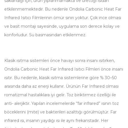
saklandığı için, ürün yıpranmamakta ve ürettiği ısıdan
etkilenmemektedir. Bu nedenle Ondolia Carbonic Heat Far
Infrared Isıtıcı Filmlerinin ömür sınırı yoktur. Çok ince olması
ve basit montajı sayesinde, uygulama son derece kolay ve
konforludur. Su basmasından etkilenmez.
Klasik ısıtma sistemleri önce havayı sonra insanı ısıtırken,
Ondolia Carbonic Heat Far Infrared Isıtıcı Filmleri önce insanı
ısıtır. Bu nedenle, klasik ısıtma sistemlerine göre % 30–50
arasında daha az enerji kullanır. Ürünün Far Infrared olması
romatizmal hastalıklara iyi gelir. Toz biriktirmez özelliği ile
anti- alerjiktir. Yapılan incelemelerde “far infrared” ısının toz
böceklerini (mite) ve bakterileri azalttığı görülmüştür. Far
infrared ısı, insanın yaydığı ısı ile aynı frekanstadır. Her