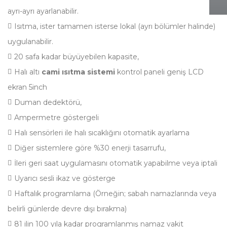
ayrı-ayrı ayarlanabilir.
Isıtma, ister tamamen isterse lokal (ayrı bölümler halinde)
uygulanabilir.
20 safa kadar büyüyebilen kapasite,
Halı altı
cami ısıtma sistemi
kontrol paneli geniş LCD
ekran 5inch
Duman dedektörü,
Ampermetre göstergeli
Halı sensörleri ile halı sıcaklığını otomatik ayarlama
Diğer sistemlere göre %30 enerji tasarrufu,
İleri geri saat uygulamasını otomatik yapabilme veya iptali
Uyarıcı sesli ikaz ve gösterge
Haftalık programlama (Örneğin; sabah namazlarında veya
belirli günlerde devre dışı bırakma)
81 ilin 100 yıla kadar programlanmış namaz vakit