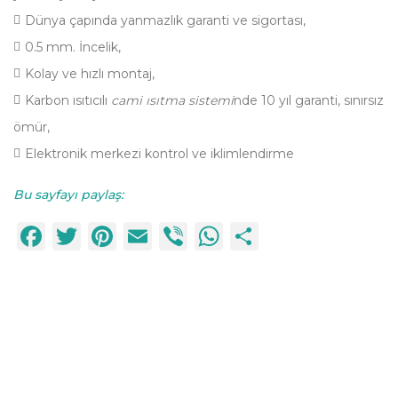
Dünya çapında yanmazlık garanti ve sigortası,
0.5 mm. İncelik,
Kolay ve hızlı montaj,
Karbon ısıtıcılı
cami ısıtma sistemi
nde 10 yıl garanti, sınırsız
ömür,
Elektronik merkezi kontrol ve iklimlendirme
Bu sayfayı paylaş:
Facebook
Twitter
Pinterest
Email
Viber
WhatsApp
Paylaş