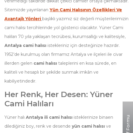
verilmediği takdirde dikkat çekici camiler ortaya çıkmaktadır.
Sitemizde yayınlanan
Yün Cami Halısının Özellikleri Ve
Avantajlı Yönleri
başlıklı yazımız siz değerli müşterilerimizin
cami halısı tercihlerinde yol gösterici olacaktır. Yüner Cami
halıları 70 yıla yaklaşan tecrübesi, kurumsallığı ve kalitesiyle,
Antalya cami halısı
istekleriniz için desteğinize hazırdır.
1952’de kurulmuş olan firmamız Antalya ve ilçeleri ile civar
illerden gelen
cami halısı
taleplerini en kısa sürede, en
kaliteli ve hesaplı bir şekilde sunmak imkân ve
kabiliyetindedir.
Her Renk, Her Desen: Yüner
Cami Halıları
Teklif Formu
Yüner halı
Antalya ili cami halısı
isteklerinize binaen
dilediğiniz boy, renk ve desende
yün cami halısı
ve