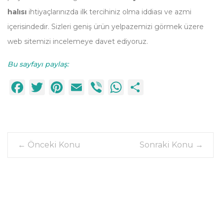
halısı
ihtiyaçlarınızda ilk tercihiniz olma iddiası ve azmi
içerisindedir. Sizleri geniş ürün yelpazemizi görmek üzere
web sitemizi incelemeye davet ediyoruz.
Bu sayfayı paylaş:
Facebook
Twitter
Pinterest
Email
Viber
WhatsApp
Paylaş
←
Önceki Konu
Sonraki Konu
→