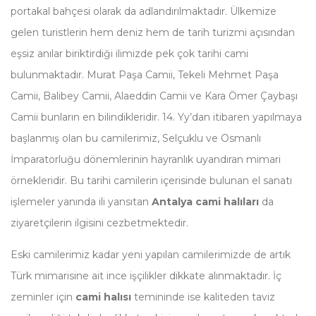
portakal bahçesi olarak da adlandırılmaktadır. Ülkemize
gelen turistlerin hem deniz hem de tarih turizmi açısından
eşsiz anılar biriktirdiği ilimizde pek çok tarihi cami
bulunmaktadır. Murat Paşa Camii, Tekeli Mehmet Paşa
Camii, Balibey Camii, Alaeddin Camii ve Kara Ömer Çaybaşı
Camii bunların en bilindikleridir. 14. Yy’dan itibaren yapılmaya
başlanmış olan bu camilerimiz, Selçuklu ve Osmanlı
İmparatorluğu dönemlerinin hayranlık uyandıran mimari
örnekleridir. Bu tarihi camilerin içerisinde bulunan el sanatı
işlemeler yanında ili yansıtan
Antalya cami halıları
da
ziyaretçilerin ilgisini cezbetmektedir.
Eski camilerimiz kadar yeni yapılan camilerimizde de artık
Türk mimarisine ait ince işçilikler dikkate alınmaktadır. İç
zeminler için
cami halısı
temininde ise kaliteden taviz