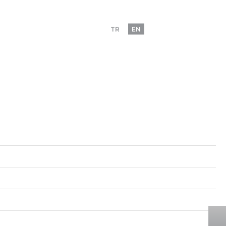
MENÜ
EFERANSLAR
İLETİŞİM
TR
EN