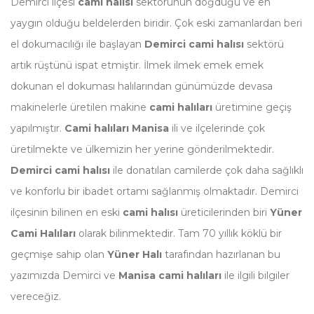
Demirci ilçesi
cami halısı
sektörünün doğduğu ve en
yaygın olduğu beldelerden biridir. Çok eski zamanlardan beri
el dokumacılığı ile başlayan
Demirci cami halısı
sektörü
artık rüştünü ispat etmiştir. İlmek ilmek emek emek
dokunan el dokuması halılarından günümüzde devasa
makinelerle üretilen makine
cami halıları
üretimine geçiş
yapılmıştır.
Cami halıları Manisa
ili ve ilçelerinde çok
üretilmekte ve ülkemizin her yerine gönderilmektedir.
Demirci cami halısı
ile donatılan camilerde çok daha sağlıklı
ve konforlu bir ibadet ortamı sağlanmış olmaktadır. Demirci
ilçesinin bilinen en eski
cami halısı
üreticilerinden biri
Yüner
Cami Halıları
olarak bilinmektedir. Tam 70 yıllık köklü bir
geçmişe sahip olan
Yüner Halı
tarafından hazırlanan bu
yazımızda Demirci ve
Manisa cami halıları
ile ilgili bilgiler
vereceğiz.