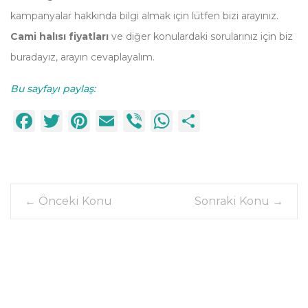
kampanyalar hakkında bilgi almak için lütfen bizi arayınız.
Cami halısı fiyatları
ve diğer konulardaki sorularınız için biz
buradayız, arayın cevaplayalım.
Bu sayfayı paylaş:
Facebook
Twitter
Pinterest
Email
Viber
WhatsApp
Paylaş
←
Önceki Konu
Sonraki Konu
→