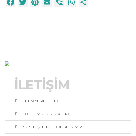
Facebook
Twitter
Pinterest
Email
Viber
WhatsApp
Paylaş
İLETİŞİM
İLETİŞİM BİLGİLERİ
BÖLGE MÜDÜRLÜKLERİ
YURT DIŞI TEMSİLCİLİKLERİMİZ