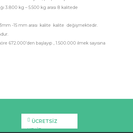
ığı 3.800 kg – 5.500 kg arası 8 kalitede
 13mm -15 mm arası kalite kalite değişmektedir.
dur.
 göre 672.000’den başlayıp , 1.500.000 ilmek sayısına
ÜCRETSİZ
KEŞİF