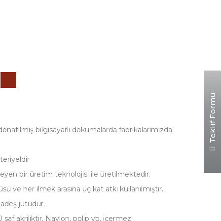
i
Teklif Formu
donatılmış bilgisayarlı dokumalarda fabrikalarımızda
eriyeldir
yen bir üretim teknolojisi ile üretilmektedir.
sü ve her ilmek arasına üç kat atkı kullanılmıştır.
ladeş jutudur.
0 saf akriliktir. Naylon, polip vb. içermez.