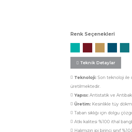
Desen Özellikler
Renk Seçenekleri
Teknik Detaylar
Teknoloji:
Son teknoloji ile 
üretilmektedir.
Yapısı:
Antistatik ve Antibakt
Üretim:
Kesinlikle tüy dökme
Taban sıklığı için dolgu çözgü
Atkı kalitesi %100 ithal bang
Halımızın ipi birinci sınıf %10