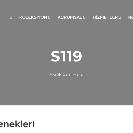
KOLEKSİYON
KURUMSAL
HİZMETLER
R
S119
Akrilik Cami Halısı
enekleri