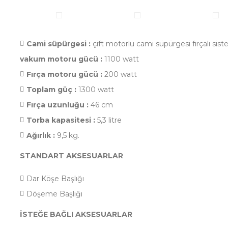
Cami süpürgesi :
çift motorlu cami süpürgesi fırçalı sist
vakum motoru gücü :
1100 watt
Fırça motoru gücü :
200 watt
Toplam güç :
1300 watt
Fırça uzunluğu :
46 cm
Torba kapasitesi :
5,3 litre
Ağırlık :
9,5 kg.
STANDART AKSESUARLAR
Dar Köşe Başlığı
Döşeme Başlığı
İSTEĞE BAĞLI AKSESUARLAR