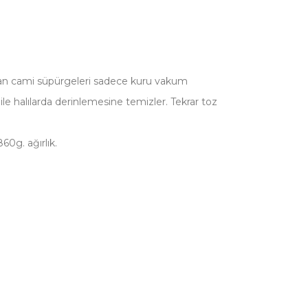
ğlayan cami süpürgeleri sadece kuru vakum
sı ile halılarda derinlemesine temizler. Tekrar toz
60g. ağırlık.