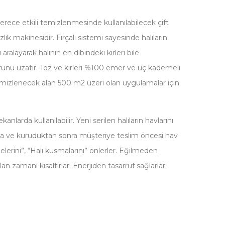
derece etkili temizlenmesinde kullanılabilecek çift
lik makinesidir. Fırçalı sistemi sayesinde halıların
alayarak halının en dibindeki kirleri bile
mrünü uzatır. Toz ve kirleri %100 emer ve üç kademeli
temizlenecek alan 500 m2 üzeri olan uygulamalar için
nlarda kullanılabilir. Yeni serilen halıların havlarını
ma ve kuruduktan sonra müşteriye teslim öncesi hav
eşmelerini”, “Halı kusmalarını” önlerler. Eğilmeden
an zamanı kısaltırlar. Enerjiden tasarruf sağlarlar.