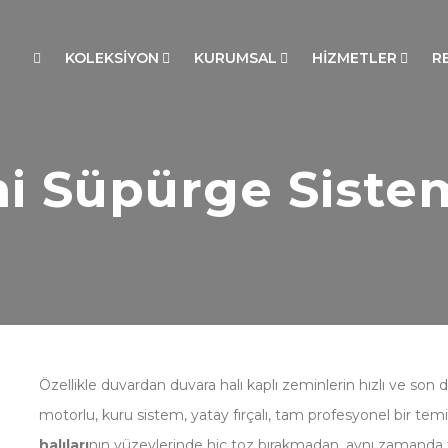
KOLEKSİYON
KURUMSAL
HİZMETLER
R
i Süpürge Sistem
Özellikle duvardan duvara halı kaplı zeminlerin hızlı ve son 
motorlu, kuru sistem, yatay fırçalı, tam profesyonel bir temi
halıları
nın yüzeylerinde hiç toz bırakmadan, aynı zamanda t