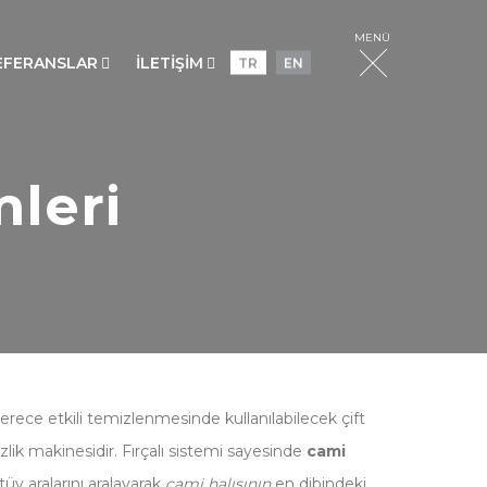
MENÜ
EFERANSLAR
İLETİŞİM
TR
EN
leri
derece etkili temizlenmesinde kullanılabilecek çift
zlik makinesidir. Fırçalı sistemi sayesinde
cami
üy aralarını aralayarak
cami halısının
en dibindeki