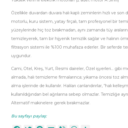
Yüksek verimli elektrik motorları (2 adet motor A Sınıfı)
Özellikle duvardan duvara halı kaplı zeminlerin hızlı ve son 
motorlu, kuru sistem, yatay fırçalı, tam profesyonel bir temiz
yüzeylerinde hiç toz bırakmadan, aynı zamanda tüy aralarını ar
temizleyerek, tam bir hijyenik temizlik sağlar ve halının ö
filtrasyon sistemi ile %100 muhafaza ederler. Bir seferde 
uygundur.
Cami, Otel, Kreş, Yurt, Resmi daireler, Özel işyerleri… gibi meka
almada, halı temizleme firmalarınca; yıkama öncesi toz al
alma işlerinde de kullanılır. Halıları canlandırırlar, “halı kell
kullanıldığından bel ağrılarına sebep olmazlar. Temizliğe ayrıl
Alternatif makinelere gerek bırakmazlar.
Bu sayfayı paylaş: