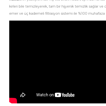
kirleri bile temizleyerek, tam bir hijyenik temizlik sağlar ve
emer ve üç kademeli filtrasyon sistemi ile %100 muhafaza 