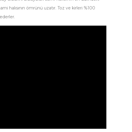
 cami halısının ömrünü uzatır. Toz ve kirleri %100
ederler.