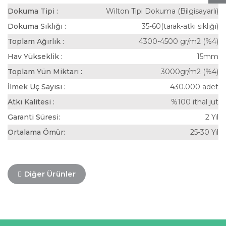
Dokuma Tipi :
Wilton Tipi Dokuma (Bilgisayarlı)
Dokuma Sıklığı :
35-60(tarak-atkı sıklığı)
Toplam Ağırlık :
4300-4500 gr/m2 (%4)
Hav Yükseklik :
15mm
Toplam Yün Miktarı :
3000gr/m2 (%4)
İlmek Uç Sayısı :
430.000 adet
Atkı Kalitesi :
%100 ithal jut
Garanti Süresi:
2 Yıl
Ortalama Ömür:
25-30 Yıl
Diğer Ürünler