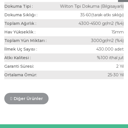
Dokuma Tipi :
Wilton Tipi Dokuma (Bilgisayarlı)
Dokuma Sıklığı :
35-60(tarak-atkı sıklığı)
Toplam Ağırlık :
4300-4500 gr/m2 (%4)
Hav Yükseklik :
15mm
Toplam Yün Miktarı :
3000gr/m2 (%4)
İlmek Uç Sayısı :
430.000 adet
Atkı Kalitesi :
%100 ithal jut
Garanti Süresi:
2 Yıl
Ortalama Ömür:
25-30 Yıl
Diğer Ürünler