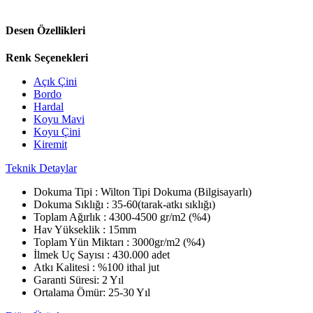
Desen Özellikleri
Renk Seçenekleri
Açık Çini
Bordo
Hardal
Koyu Mavi
Koyu Çini
Kiremit
Teknik Detaylar
Dokuma Tipi :
Wilton Tipi Dokuma (Bilgisayarlı)
Dokuma Sıklığı :
35-60(tarak-atkı sıklığı)
Toplam Ağırlık :
4300-4500 gr/m2 (%4)
Hav Yükseklik :
15mm
Toplam Yün Miktarı :
3000gr/m2 (%4)
İlmek Uç Sayısı :
430.000 adet
Atkı Kalitesi :
%100 ithal jut
Garanti Süresi:
2 Yıl
Ortalama Ömür:
25-30 Yıl